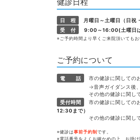
健診日程
日 程
月曜日～土曜日（日祝
受 付
9:00～16:00(土曜
※ご予約時間より早くご来院頂いても
ご予約について
電 話
市の健診に関しての
→音声ガイダンス後、「1
その他の健診に関しての
受付時間
市の健診に関しての
12:30まで）
その他の健診に関しての
※健診は
事前予約制
です。
※電話番号をよくお確かめの上、お掛