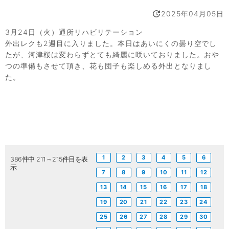
2025年04月05日
3月24日（火）通所リハビリテーション
外出レクも2週目に入りました。本日はあいにくの曇り空でし
たが、河津桜は変わらずとても綺麗に咲いておりました。おや
つの準備もさせて頂き、花も団子も楽しめる外出となりまし
た。
1
2
3
4
5
6
386件中 211～215件目を表
示
7
8
9
10
11
12
13
14
15
16
17
18
19
20
21
22
23
24
25
26
27
28
29
30