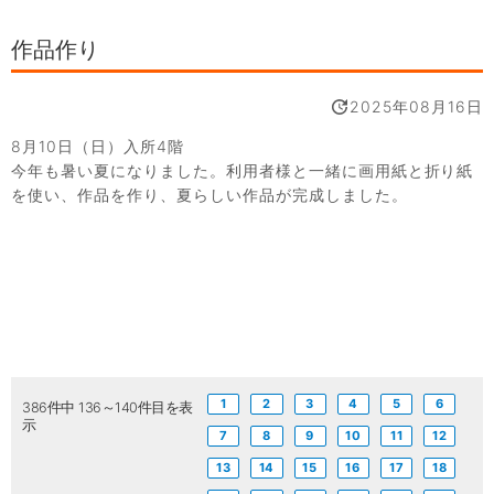
作品作り
2025年08月16日
8月10日（日）入所4階
今年も暑い夏になりました。利用者様と一緒に画用紙と折り紙
を使い、作品を作り、夏らしい作品が完成しました。
1
2
3
4
5
6
386件中 136～140件目を表
示
7
8
9
10
11
12
13
14
15
16
17
18