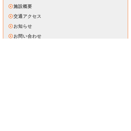
施設概要
交通アクセス
お知らせ
お問い合わせ
介護職員等処遇改善加算に関する情報公表
身体拘束等適正化のための指針
運営規程
利用約款
プライバシーポリシー
サイトマップ
ボランティア募集
所定疾患施設療養費に関する状況について