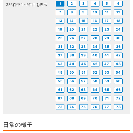
1
2
3
4
5
6
386件中 1～5件目を表示
7
8
9
10
11
12
13
14
15
16
17
18
19
20
21
22
23
24
25
26
27
28
29
30
31
32
33
34
35
36
37
38
39
40
41
42
43
44
45
46
47
48
49
50
51
52
53
54
55
56
57
58
59
60
61
62
63
64
65
66
67
68
69
70
71
72
73
74
75
76
77
78
日常の様子