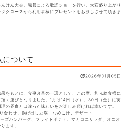
ゃんけん大会、職員による歌謡ショーを行い、大変盛り上がり
ンタクロースから利用者様にプレゼントをお渡しさせて頂きま
入について
2026年01月05日
結果をもとに、食事改革の一環として、この度、和光給食様に
頂く運びとなりました。1月は14日（水）、30日（金）に実
調理の昼食とは違った味わいをお楽しみ頂ければ幸いです。
盛り合わせ、揚げ出し豆腐、なめこ汁、デザート
チーズハンバーグ、フライドポテト、マカロニサラダ、オニオ
おります。