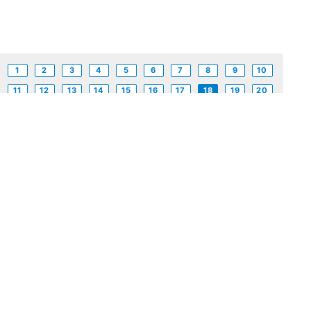
1
2
3
4
5
6
7
8
9
10
11
12
13
14
15
16
17
18
19
20
21
22
23
24
25
26
27
28
29
30
31
32
33
34
35
36
37
38
39
40
41
42
43
44
45
46
47
48
49
50
51
52
53
54
55
56
57
58
59
60
61
62
63
64
65
66
67
68
69
70
71
72
73
74
75
76
77
78