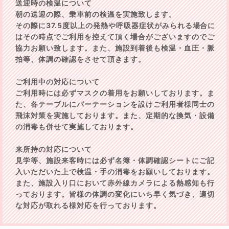
送迎時の検温について
朝の送迎の際、乗車前の検温を実施致します。
その際に37.5度以上の発熱や呼吸器症状がみられる場合に
はその時点でご利用を控えて頂く場合がございますのでご
協力お願い致します。また、施設到着後も検温・血圧・脈
拍等、体調の確認をさせて頂きます。
ご利用中の対応について
ご利用時には必ずマスクの着用をお願いしております。ま
た、各テーブルにパーテーションを設けご利用者様同士の
飛沫対策を実施しております。また、定期的な換気・設備
の消毒も併せて実施しております。
来所持の対応について
見学等、施設来客時には必ず名簿・体調確認シートにご記
入いただいた上で検温・手の消毒をお願いしております。
また、施設入り口において赤外線カメラによる熱感知も行
っております。皆様の体調の変化にいち早く気づき、適切
な対応が取れる様対応を行っております。