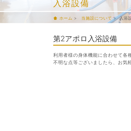
入浴設備
ホーム
>
当施設について
> 入浴
第2アポロ入浴設備
利用者様の身体機能に合わせて各
不明な点等ございましたら、お気